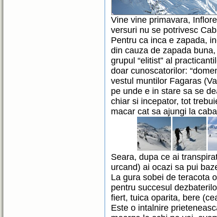
Vine vine primavara, Inflor
versuri nu se potrivesc Ca
Pentru ca inca e zapada, inc
din cauza de zapada buna, in
grupul “elitist” al practicant
doar cunoscatorilor: “dom
vestul muntilor Fagaras (Va
pe unde e in stare sa se dea
chiar si incepator, tot trebui
macar cat sa ajungi la caba
Seara, dupa ce ai transpira
urcand) ai ocazi sa pui baze
La gura sobei de teracota o
pentru succesul dezbaterilo
fiert, tuica oparita, bere (c
Este o intalnire prieteneasc