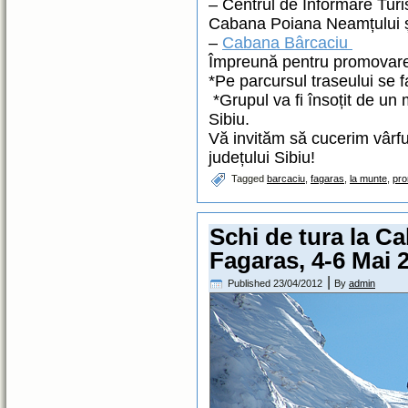
– Centrul de Informare Turi
Cabana Poiana Neamțului 
–
Cabana Bârcaciu
Împreună pentru promovare
*Pe parcursul traseului se f
*Grupul va fi însoțit de un
Sibiu.
Vă invităm să cucerim vârfu
județului Sibiu!
Tagged
barcaciu
,
fagaras
,
la munte
,
pr
Schi de tura la C
Fagaras, 4-6 Mai 
|
Published
23/04/2012
By
admin