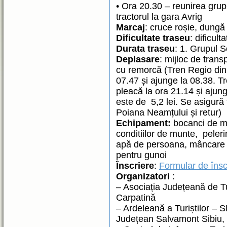
• Ora 20.30 – reunirea grup
tractorul la gara Avrig
Marcaj
: cruce roșie, dungă
Dificultate traseu
: dificul
Durata traseu
: 1. Grupul S
Deplasare
: mijloc de tran
cu remorcă (Tren Regio din 
07.47 și ajunge la 08.38. T
pleacă la ora 21.14 și ajung
este de 5,2 lei. Se asigură
Poiana Neamțului și retur)
Echipament:
bocanci de m
conditiilor de munte, peleri
apă de persoana, mâncare 
pentru gunoi
Înscriere
:
Formular de însc
Organizatori
:
– Asociația Județeană de Tu
Carpatină
– Ardeleană a Turiștilor – S
Județean Salvamont Sibiu,