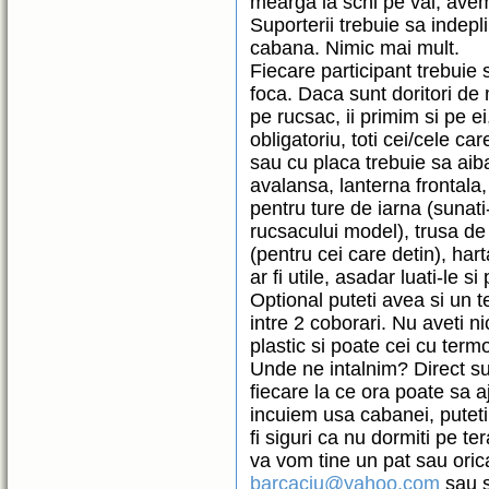
mearga la schi pe vai, avem
Suporterii trebuie sa indepl
cabana. Nimic mai mult.
Fiecare participant trebuie s
foca. Daca sunt doritori de m
pe rucsac, ii primim si pe ei,
obligatoriu, toti cei/cele c
sau cu placa trebuie sa aiba 
avalansa, lanterna frontala
pentru ture de iarna (sunati
rucsacului model), trusa de
(pentru cei care detin), har
ar fi utile, asadar luati-le si
Optional puteti avea si un t
intre 2 coborari. Nu aveti n
plastic si poate cei cu term
Unde ne intalnim? Direct su
fiecare la ce ora poate sa a
incuiem usa cabanei, puteti 
fi siguri ca nu dormiti pe ter
va vom tine un pat sau orica
barcaciu@yahoo.com
sau s