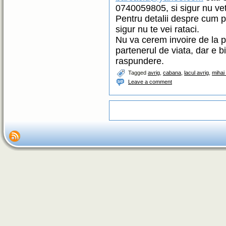
0740059805, si sigur nu vet
Pentru detalii despre cum po
sigur nu te vei rataci.
Nu va cerem invoire de la pa
partenerul de viata, dar e b
raspundere.
Tagged
avrig
,
cabana
,
lacul avrig
,
mihai
Leave a comment