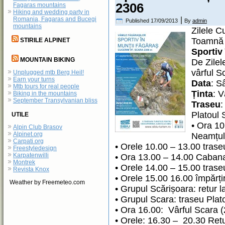
2306
Fagaras mountains
Hiking and wedding party in
|
Romania, Fagaras and Bucegi
Published
17/09/2013
By
admin
mountains
Zilele C
Toamnă 2
STIRILE ALPINET
Sportiv
MOUNTAIN BIKING
De Zilel
vârful 
Unplugged mtb Berg Heil!
Earn your turns
Data
: S
Mtb tours for real people
Ținta
: 
Biking in the mountains
September Transylvanian bliss
Traseu
:
Platoul 
UTILE
• Ora 1
Alpin Club Brasov
Alpinet.org
Neamțulu
Carpati.org
• Orele 10.00 – 13.00 tras
Freestyledesign
Karpatenwilli
• Ora 13.00 – 14.00 Caban
Montrek
• Orele 14.00 – 15.00 tras
Revista Knox
• Orele 15.00 16.00 împărți
Weather by Freemeteo.com
• Grupul Scărișoara: retur 
• Grupul Scara: traseu Plat
• Ora 16.00: Vârful Scara 
• Orele: 16.30 – 20.30 Ret