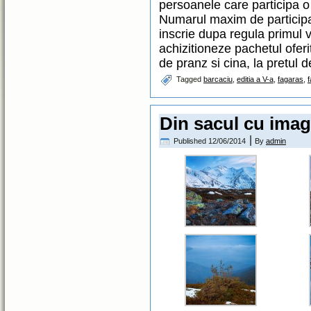
persoanele care participa o
Numarul maxim de participa
inscrie dupa regula primul ve
achizitioneze pachetul ofer
de pranz si cina, la pretul 
Tagged
barcaciu
,
editia a V-a
,
fagaras
,
f
Din sacul cu ima
|
Published
12/06/2014
By
admin