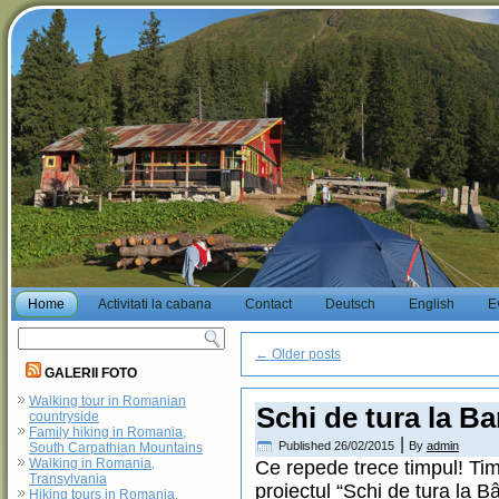
Home
Activitati la cabana
Contact
Deutsch
English
E
←
Older posts
GALERII FOTO
Walking tour in Romanian
Schi de tura la Ba
countryside
Family hiking in Romania,
|
Published
26/02/2015
By
admin
South Carpathian Mountains
Walking in Romania,
Ce repede trece timpul! Tim
Transylvania
proiectul “Schi de tura la B
Hiking tours in Romania,