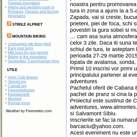
Fagaras mountains
noastra pentru promovarea 
Hiking and wedding party in
tura in zona a ajuns la a 5-a
Romania, Fagaras and Bucegi
mountains
Zapada, vai si creste, bucur
prieteni, piei de foca, schi s
STIRILE ALPINET
povestiri la gura sobei si m
… cam asa suna atmosfera 
MOUNTAIN BIKING
celor 3 zile. Daca iti suna t
Unplugged mtb Berg Heil!
Earn your turns
schiul de tura, te asteptam
Mtb tours for real people
perioada 27-29 martie 2015.
Biking in the mountains
September Transylvanian bliss
lopata de avalansa, sonda, p
Primii 10 inscrisi vor primi 
UTILE
principalului partener al e
Alpin Club Brasov
adventures
Alpinet.org
Carpati.org
Pachetul oferit de Cabana 
Freestyledesign
pachet de pranz si cina la
Karpatenwilli
Montrek
Proiectul este sustinut de
Revista Knox
adventures, www.almontes.
Weather by Freemeteo.com
si Salvamont Sibiu.
Inscrierile se fac la numar
barcaciu@yahoo.com.
Acest eveniment nu este un