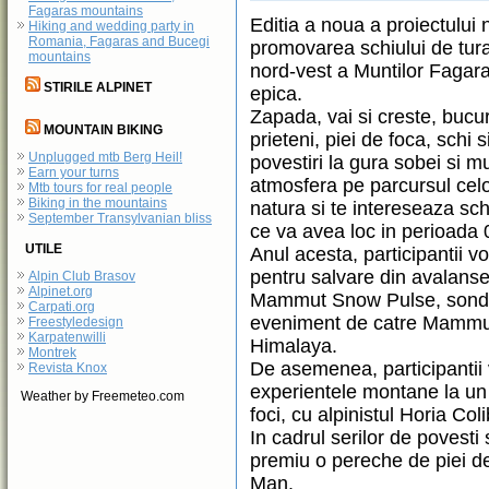
Fagaras mountains
Editia a noua a proiectului 
Hiking and wedding party in
Romania, Fagaras and Bucegi
promovarea schiului de tura
mountains
nord-vest a Muntilor Fagar
STIRILE ALPINET
epica.
Zapada, vai si creste, bucur
MOUNTAIN BIKING
prieteni, piei de foca, schi s
Unplugged mtb Berg Heil!
povestiri la gura sobei si 
Earn your turns
atmosfera pe parcursul celor
Mtb tours for real people
Biking in the mountains
natura si te intereseaza sch
September Transylvanian bliss
ce va avea loc in perioada 
UTILE
Anul acesta, participantii 
pentru salvare din avalans
Alpin Club Brasov
Alpinet.org
Mammut Snow Pulse, sonde s
Carpati.org
eveniment de catre Mammut
Freestyledesign
Karpatenwilli
Himalaya.
Montrek
De asemenea, participantii 
Revista Knox
experientele montane la un
Weather by Freemeteo.com
foci, cu alpinistul Horia Co
In cadrul serilor de povest
premiu o pereche de piei de
Man.