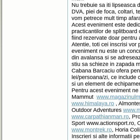
Nu trebuie sa iti lipseasca
DVA, piei de foca, coltari,
vom petrece mult timp afara 
Acest eveniment este dedicat
practicantilor de splitboard
fiind rezervate doar pentru 
Atentie, toti cei inscrisi vo
eveniment nu este un concu
din avalansa si se adreseaz
stiu sa schieze in zapada 
Cabana Barcaciu ofera pen
lei/persoana/zi, ce include
si un element de echipamen
Pentru acest eveniment ne s
Mammut
www.magazinulm
www.himalaya.ro
, Almont
Outdoor Adventures
www.m
www.carpathianman.ro
, Pr
Sport www.actionsport.ro,
www.montrek.ro
, Horia Co
Inscrieri si alte informatii p