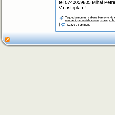
tel 0740059805 Mihai Petr
Va asteptam!
Tagged
almontes
,
cabana barcaciu
,
dva
mammut
,
oameni de munte
,
scara
,
schi
|
Leave a comment