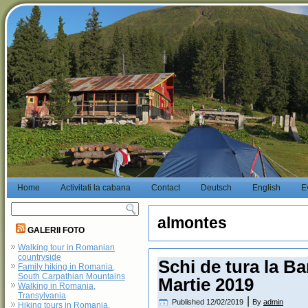
Home
Activitati la cabana
Contact
Deutsch
English
E
almontes
GALERII FOTO
Walking tour in Romanian
countryside
Schi de tura la Bar
Family hiking in Romania,
South Carpathian Mountains
Martie 2019
Walking in Romania,
Transylvania
|
Published
12/02/2019
By
admin
Hiking tours in Romania,