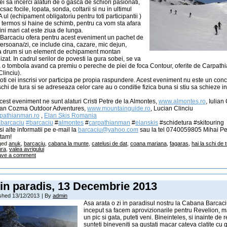
rei sa incerci alaturi de o gasca de schiori pasionati,
rucsac focile, lopata, sonda, coltarii si nu in ultimul
ul (echipament obligatoriu pentru toti participantii )
n termos si haine de schimb, pentru ca vom sta afara
dini mari cat este ziua de lunga.
arcaciu ofera pentru acest eveniment un pachet de
persoana/zi, ce include cina, cazare, mic dejun,
a drum si un element de echipament montan
zat. In cadrul serilor de povesti la gura sobei, se va
 o tombola avand ca premiu o pereche de piei de foca Contour, oferite de Carpath
Clinciu).
 toti cei inscrisi vor participa pe propia raspundere. Acest eveniment nu este un con
schi de tura si se adreseaza celor care au o conditie fizica buna si stiu sa schieze 
cest eveniment ne sunt alaturi Cristi Petre de la Almontes,
www.almontes.ro
, Iulia
lian Cozma Outdoor Adventures,
www.mountainguide.ro
, Lucian Clinciu
pathianman.ro
,
Elan Skis Romania
barcaciu
#barcaciu
#
almontes
#
carpathianman
#
elanskis
#schidetura #skitouring
 si alte informatii pe e-mail la
barcaciu@yahoo.com
sau la tel 0740059805 Mihai Pe
tam!
ged
anuk
,
barcaciu
,
cabana la munte
,
catelusi de dat
,
coana mariana
,
fagaras
,
hai la schi de 
ura
,
valea avrigului
ave a comment
 in paradis, 13 Decembrie 2013
ished
13/12/2013
|
By
admin
Asa arata o zi in paradisul nostru la Cabana Barcac
inceput sa facem aprovizionarile pentru Revelion, 
un pic si gata, puteti veni. Bineinteles, si inainte de 
sunteti bineveniti sa gustati macar cateva clatite cu