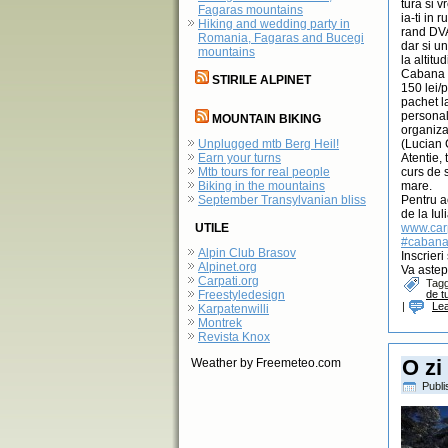
tura si v
Fagaras mountains
ia-ti in 
Hiking and wedding party in
rand DVA 
Romania, Fagaras and Bucegi
dar si u
mountains
la altitu
Cabana B
STIRILE ALPINET
150 lei/
pachet l
personali
MOUNTAIN BIKING
organiza
Unplugged mtb Berg Heil!
(Lucian 
Earn your turns
Atentie,
Mtb tours for real people
curs de 
Biking in the mountains
mare.
September Transylvanian bliss
Pentru a
de la Iu
UTILE
www.car
#cabana
Alpin Club Brasov
Inscrieri
Alpinet.org
Va astep
Carpati.org
Tag
Freestyledesign
de t
|
Le
Karpatenwilli
Montrek
Revista Knox
O zi
Weather by Freemeteo.com
Publ