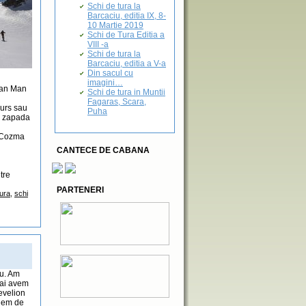
Schi de tura la
Barcaciu, editia IX, 8-
10 Martie 2019
Schi de Tura Editia a
VIII -a
Schi de tura la
Barcaciu, editia a V-a
Din sacul cu
imagini…
ian Man
Schi de tura in Muntii
Fagaras, Scara,
curs sau
Puha
in zapada
n Cozma
CANTECE DE CABANA
tre
PARTENERI
tura
,
schi
iu. Am
mai avem
revelion
 gem de