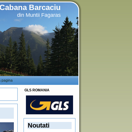
Cabana Barcaciu
din Muntii Fagaras
a pagina
GLS ROMANIA
Noutati