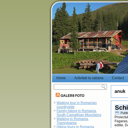
Home
Activitati la cabana
Contact
anuk
GALERII FOTO
Walking tour in Romanian
Schi
countryside
Family hiking in Romania,
Publ
South Carpathian Mountains
Proiectu
Walking in Romania,
Fagaras, 
Transylvania
editie. 
Hiking tours in Romania,