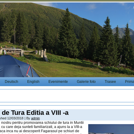
Deutsch
English
Evenimente
Galerie foto
Trasee
Prim
 de Tura Editia a VIII -a
ished
12/03/2018
|
By
admin
l nostru pentru promovarea schiului de tura in Muntii
cu care deja sunteti familiarizati, a ajuns la a VIII-a
Daca inca nu ai descoperit Fagarasul pe schiuri de